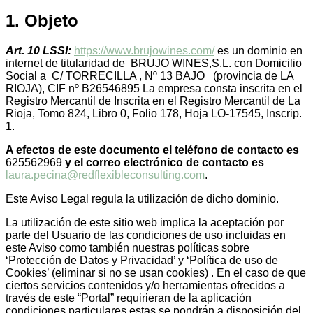
1. Objeto
Art. 10 LSSI:
https://www.brujowines.com/
es un dominio en
internet de titularidad de BRUJO WINES,S.L. con Domicilio
Social a C/ TORRECILLA , Nº 13 BAJO (provincia de LA
RIOJA), CIF nº B26546895 La empresa consta inscrita en el
Registro Mercantil de Inscrita en el Registro Mercantil de La
Rioja, Tomo 824, Libro 0, Folio 178, Hoja LO-17545, Inscrip.
1.
A efectos de este documento el teléfono de contacto es
625562969
y el correo electrónico de contacto es
laura.pecina@redflexibleconsulting.com
.
Este Aviso Legal regula la utilización de dicho dominio.
La utilización de este sitio web implica la aceptación por
parte del Usuario de las condiciones de uso incluidas en
este Aviso como también nuestras políticas sobre
‘Protección de Datos y Privacidad’ y ‘Política de uso de
Cookies’ (eliminar si no se usan cookies) . En el caso de que
ciertos servicios contenidos y/o herramientas ofrecidos a
través de este “Portal” requirieran de la aplicación
condiciones particulares estas se pondrán a disposición del