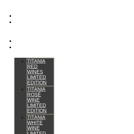
HOME
WE ARE
BRUJO
WINES
THE TRIP
TITANIA
TITANIA
RED
WINES
LIMITED
EDITION
TITANIA
ROSÉ
WINE
LIMITED
EDITION
TITANIA
WHITE
WINE
LIMITED